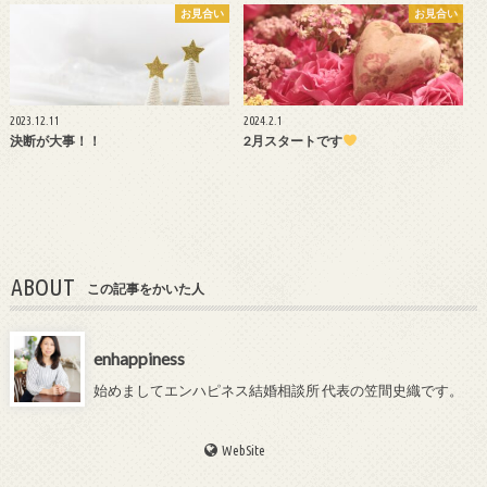
お見合い
お見合い
2023.12.11
2024.2.1
決断が大事！！
2月スタートです
ABOUT
この記事をかいた人
enhappiness
始めましてエンハピネス結婚相談所 代表の笠間史織です。
WebSite