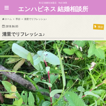
IBJ正規優良加盟店 No.81608
エンハピネス 結婚相談所
ホーム
季節
清里でリフレッシュ♪
2018.06.05
季節
清里でリフレッシュ♪