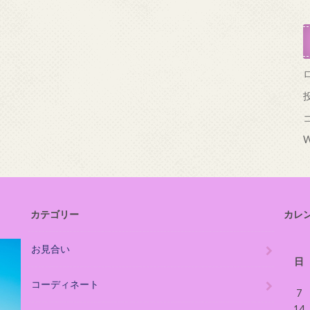
W
カテゴリー
カレ
お見合い
日
コーディネート
7
14