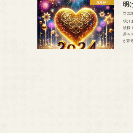
明
お見合い
2024
明け
陰様
週も
が新