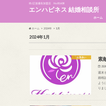
IBJ正規優良加盟店 No.81608
エンハピネス 結婚相談所
ホーム
ホーム
2024年
1月
2024年1月
素
お見合い
2024
週末
婚相
よう
りま